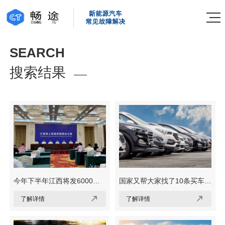
SEARCH
搜索结果
今年下半年江西将发6000万
国家又帮大家找了10条买车的
元汽车消费券，咱们山西还有
理由


了解详情
了解详情
吗