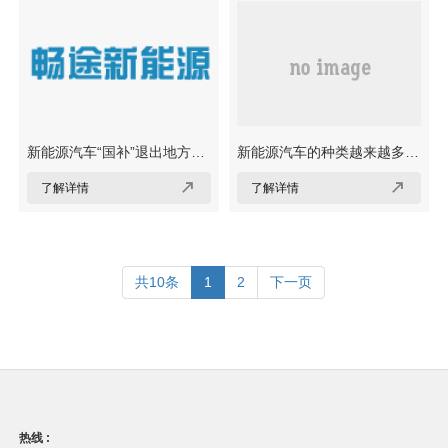
念股)
新能源汽车“国补”退出地方接
新能源汽车的种类越来越多，
力？多地相继出台促汽车消费
哪种才是最能满足消费者需求


了解详情
了解详情
政策
的技术路线？
共10条
1
2
下一页
热线